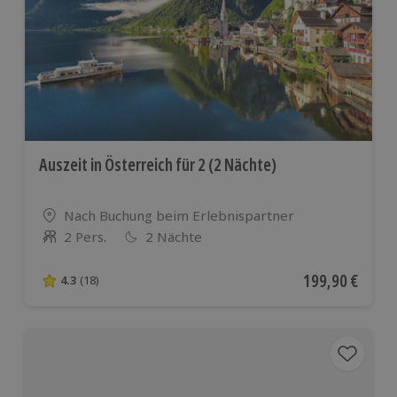
Auszeit in Österreich für 2 (2 Nächte)
Standort
Nach Buchung beim Erlebnispartner
2 Pers.
2 Nächte
Anzahl der Teilnehmer
Aktueller Preis
199,90 €
4.3
(18)
4.3 von 5 Sternen basierend auf 18 Bewertungen