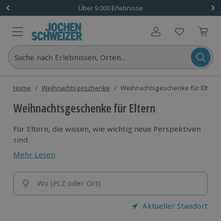
Über 9.000 Erlebnisse
Benutzerkonto
Suche nach Erlebnissen, Orten...
Home
/
Weihnachtsgeschenke
/
Weihnachtsgeschenke für Eltern
Weihnachtsgeschenke für Eltern
Für Eltern, die wissen, wie wichtig neue Perspektiven
sind.
Hier zählt kein Plan, sondern der Mut, abzuheben.
Mehr Lesen
Schenke ihnen ein Erlebnis, das sie den Himmel ein
Stück näher bringt.
Wo (PLZ oder Ort)
Aktueller Standort