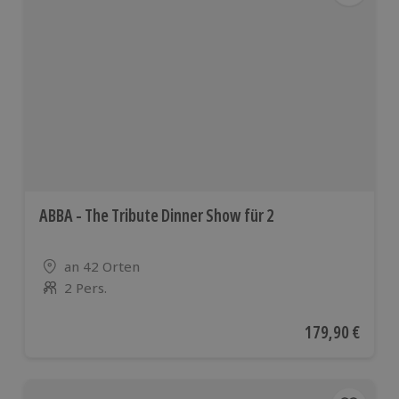
ABBA - The Tribute Dinner Show für 2
Standort
an 42 Orten
2 Pers.
Anzahl der Teilnehmer
Aktueller Preis
179,90 €