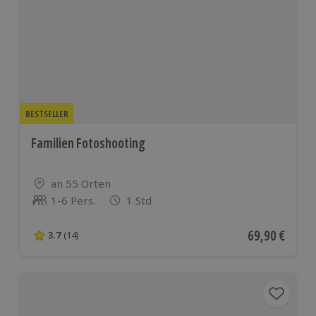
BESTSELLER
Familien Fotoshooting
Standort
an 55 Orten
1-6 Pers.
1 Std
Anzahl der Teilnehmer
Aktueller Pre
69,90 €
3.7
(14)
3.7 von 5 Sternen basierend auf 14 Bewertungen