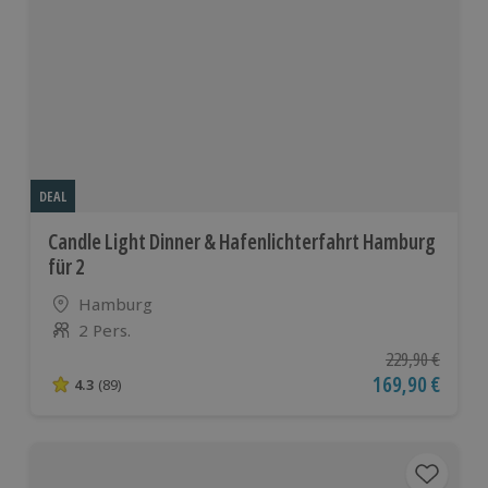
DEAL
Candle Light Dinner & Hafenlichterfahrt Hamburg
für 2
Standort
Hamburg
2 Pers.
Anzahl der Teilnehmer
Ursprünglicher P
229,90 €
Aktueller Preis
169,90 €
4.3
(89)
4.3 von 5 Sternen basierend auf 89 Bewertungen