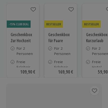
-15% CLUB DEAL
BESTSELLER
BESTSELLER
Geschenkbox
Geschenkbox
Geschenkbox
Zur Hochzeit
für Paare
Kurzurlaub
Für 2
Für 2
Für 2
Personen
Personen
Persone
Freie
Freie
Freie
Erlebnis-
Erlebnis-
Hotel-
Aktueller Preis
109,90 €
Aktueller Preis
169,90 €
Aktue
59,90
Auswahl
Auswahl
Auswahl
an ca.
an ca. 860
aus ca. 5
610 Orten
Orten
Hotels in
Deutschl
Österrei
und viele
weiteren