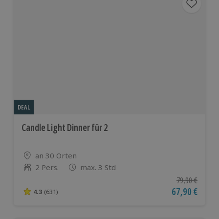
DEAL
Candle Light Dinner für 2
Standort
an 30 Orten
2 Pers.
max. 3 Std
Anzahl der Teilnehmer
Ursprünglicher
79,90 €
Aktueller Pre
67,90 €
4.3
(631)
4.3 von 5 Sternen basierend auf 631 Bewertungen