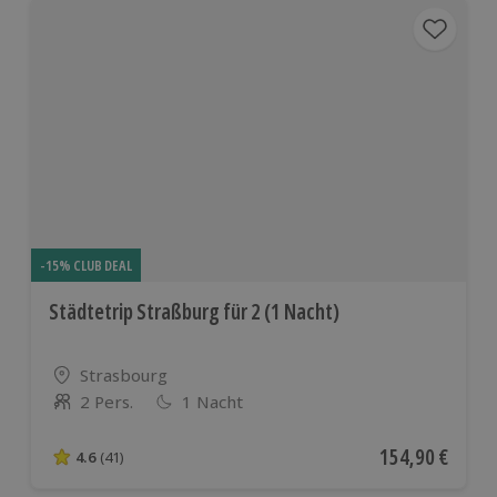
-15% CLUB DEAL
Städtetrip Straßburg für 2 (1 Nacht)
Standort
Strasbourg
2 Pers.
1 Nacht
Anzahl der Teilnehmer
Aktueller Preis
154,90 €
4.6
(41)
4.6 von 5 Sternen basierend auf 41 Bewertungen