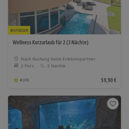
BESTSELLER
Wellness Kurzurlaub für 2 (3 Nächte)
Standort
Nach Buchung beim Erlebnispartner
2 Pers.
3 Nächte
Anzahl der Teilnehmer
Aktueller Pre
59,90 €
4
(30)
4 von 5 Sternen basierend auf 30 Bewertungen