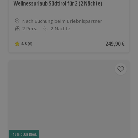
Wellnessurlaub Südtirol für 2 (2 Nächte)
Standort
Nach Buchung beim Erlebnispartner
2 Pers.
2 Nächte
Anzahl der Teilnehmer
Aktueller Preis
249,90 €
4.8
(6)
4.8 von 5 Sternen basierend auf 6 Bewertungen
-15% CLUB DEAL