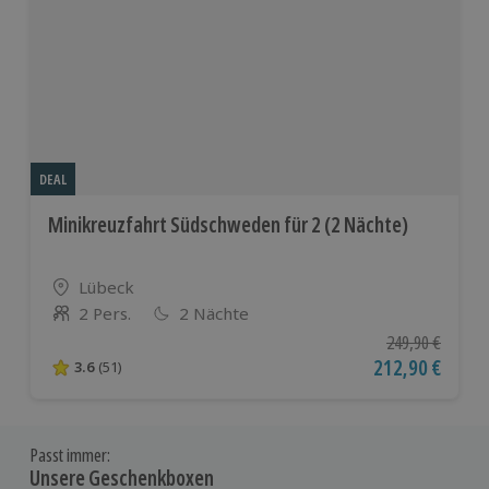
DEAL
Minikreuzfahrt Südschweden für 2 (2 Nächte)
Standort
Lübeck
2 Pers.
2 Nächte
Anzahl der Teilnehmer
Ursprünglicher P
249,90 €
Aktueller Preis
212,90 €
3.6
(51)
3.6 von 5 Sternen basierend auf 51 Bewertungen
Passt immer:
Unsere Geschenkboxen