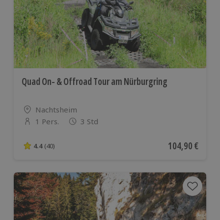
Quad On- & Offroad Tour am Nürburgring
Standort
Nachtsheim
1 Pers.
3 Std
Anzahl der Teilnehmer
Aktueller Preis
104,90 €
4.4
(40)
4.4 von 5 Sternen basierend auf 40 Bewertungen