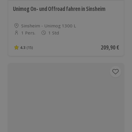
Unimog On- und Offroad fahren in Sinsheim
Standort
Sinsheim - Unimog 1300 L
1 Pers.
1 Std
Anzahl der Teilnehmer
Aktueller Preis
209,90 €
4.3
(15)
4.3 von 5 Sternen basierend auf 15 Bewertungen