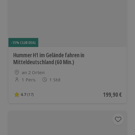
-15% CLUB DEAL
Hummer H1 im Gelände fahren in
Mitteldeutschland (60 Min.)
Standort
an 2 Orten
1 Pers.
1 Std
Anzahl der Teilnehmer
Aktueller Preis
199,90 €
4.7
(17)
4.7 von 5 Sternen basierend auf 17 Bewertungen