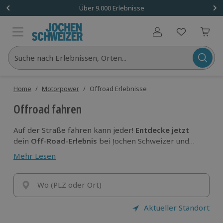
Über 9.000 Erlebnisse
Benutzerkonto
Suche nach Erlebnissen, Orten...
Home
/
Motorpower
/
Offroad Erlebnisse
Offroad fahren
Auf der Straße fahren kann jeder!
Entdecke jetzt
dein
Off-Road-Erlebnis
bei Jochen Schweizer und
bezwinge steile Berge und tiefe Gräben,
heize durch
Mehr Lesen
unwegsames Gelände und meistere spektakuläre
Hindernisse.
Wo (PLZ oder Ort)
Aktueller Standort