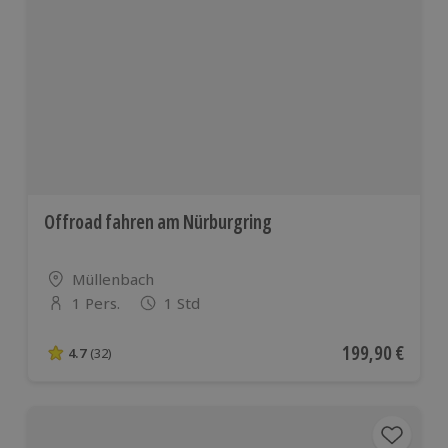
Offroad fahren am Nürburgring
Standort
Müllenbach
1 Pers.
1 Std
Anzahl der Teilnehmer
Aktueller Preis
199,90 €
4.7
(32)
4.7 von 5 Sternen basierend auf 32 Bewertungen