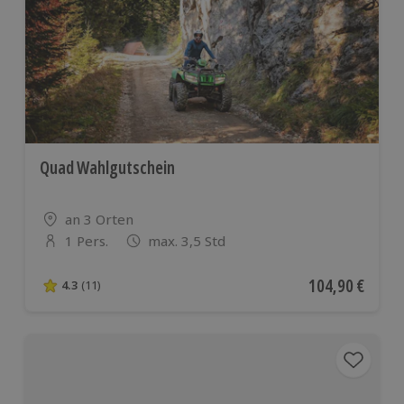
Quad Wahlgutschein
Standort
an 3 Orten
1 Pers.
max. 3,5 Std
Anzahl der Teilnehmer
Aktueller Preis
104,90 €
4.3
(11)
4.3 von 5 Sternen basierend auf 11 Bewertungen