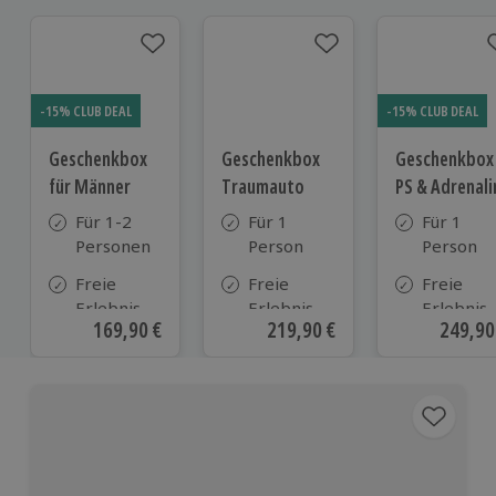
-15% CLUB DEAL
-15% CLUB DEAL
Geschenkbox
Geschenkbox
Geschenkbox
für Männer
Traumauto
PS & Adrenali
Für 1-2
Für 1
Für 1
Personen
Person
Person
Freie
Freie
Freie
Erlebnis-
Erlebnis-
Erlebnis-
Aktueller Preis
169,90 €
Aktueller Preis
219,90 €
Aktuell
249,90
Auswahl
Auswahl
Auswahl
an ca. 720
an ca. 300
an ca. 38
Orten
Orten
Orten