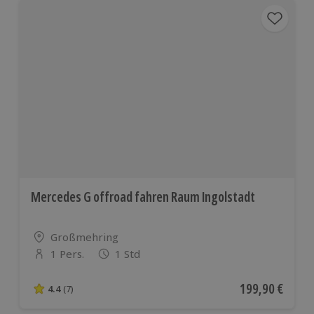
Mercedes G offroad fahren Raum Ingolstadt
Standort
Großmehring
1 Pers.
1 Std
Anzahl der Teilnehmer
Aktueller Preis
199,90 €
4.4
(7)
4.4 von 5 Sternen basierend auf 7 Bewertungen