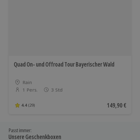
Quad On- und Offroad Tour Bayerischer Wald
Standort
Rain
1 Pers.
3 Std
Anzahl der Teilnehmer
Aktueller Preis
149,90 €
4.4
(29)
4.4 von 5 Sternen basierend auf 29 Bewertungen
Passt immer:
Unsere Geschenkboxen