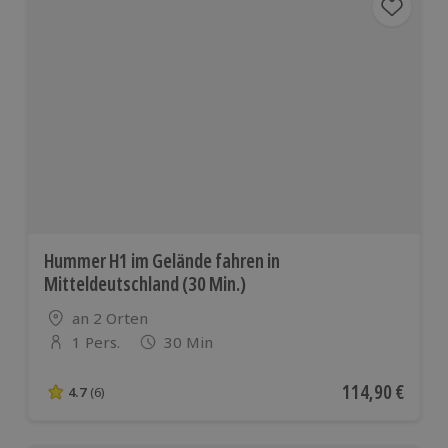
Hummer H1 im Gelände fahren in
Mitteldeutschland (30 Min.)
Standort
an 2 Orten
1 Pers.
30 Min
Anzahl der Teilnehmer
Aktueller Preis
114,90 €
4.7
(6)
4.7 von 5 Sternen basierend auf 6 Bewertungen