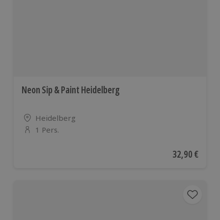
europäischen
Ländern
Neon Sip & Paint Heidelberg
Standort
Heidelberg
1 Pers.
Anzahl der Teilnehmer
Aktueller Pre
32,90 €