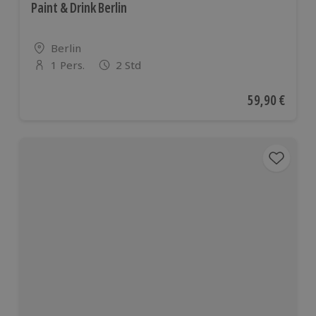
Paint & Drink Berlin
Standort
Berlin
1 Pers.
2 Std
Anzahl der Teilnehmer
Aktueller Pre
59,90 €