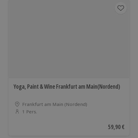
Yoga, Paint & Wine Frankfurt am Main(Nordend)
Standort
Frankfurt am Main (Nordend)
1 Pers.
Anzahl der Teilnehmer
Aktueller Pre
59,90 €