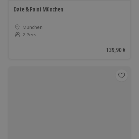
Date & Paint München
Standort
München
2 Pers.
Anzahl der Teilnehmer
Aktueller Preis
139,90 €