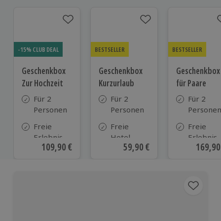
-15% CLUB DEAL
BESTSELLER
BESTSELLER
Geschenkbox
Geschenkbox
Geschenkbox
Zur Hochzeit
Kurzurlaub
für Paare
Für 2
Für 2
Für 2
Personen
Personen
Persone
Freie
Freie
Freie
Erlebnis-
Hotel-
Erlebnis-
Aktueller Preis
109,90 €
Aktueller Preis
59,90 €
Aktuell
169,90
Auswahl
Auswahl
Auswahl
an ca.
aus ca. 500
an ca. 86
610 Orten
Hotels in
Orten
Deutschland,
Österreich
und vielen
weiteren