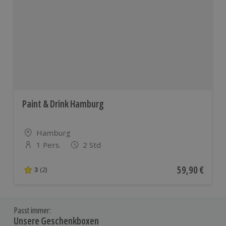
Paint & Drink Hamburg
Standort
Hamburg
1 Pers.
2 Std
Anzahl der Teilnehmer
Aktueller Pre
59,90 €
3
(2)
3 von 5 Sternen basierend auf 2 Bewertungen
Passt immer:
Unsere Geschenkboxen