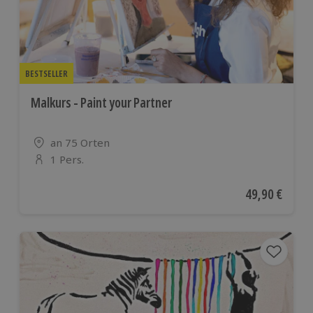
BESTSELLER
Malkurs - Paint your Partner
Standort
an 75 Orten
1 Pers.
Anzahl der Teilnehmer
Aktueller Pre
49,90 €