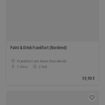
Paint & Drink Frankfurt (Nordend)
Standort
Frankfurt am Main (Nordend)
1 Pers.
2 Std
Anzahl der Teilnehmer
Aktueller Pre
59,90 €