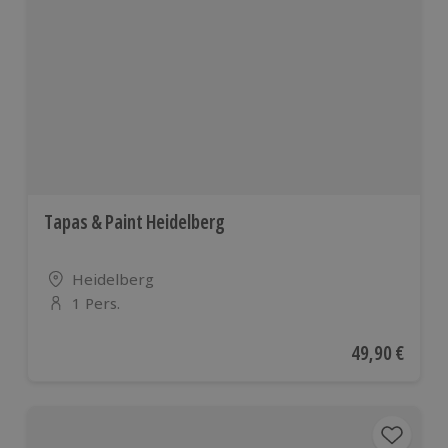
Tapas & Paint Heidelberg
Standort
Heidelberg
1 Pers.
Anzahl der Teilnehmer
Aktueller Pre
49,90 €