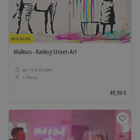
BESTSELLER
Malkurs - Banksy Street-Art
Standort
an 116 Orten
1 Pers.
Anzahl der Teilnehmer
Aktueller Pre
49,90 €