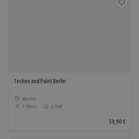
Techno and Paint Berlin
Standort
Berlin
1 Pers.
2 Std
Anzahl der Teilnehmer
Aktueller Pre
59,90 €