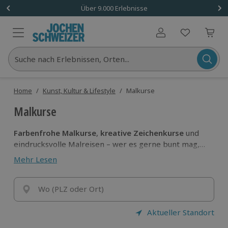
Über 9.000 Erlebnisse
Benutzerkonto
Suche nach Erlebnissen, Orten...
Home
/
Kunst, Kultur & Lifestyle
/
Malkurse
Malkurse
Farbenfrohe Malkurse
,
kreative Zeichenkurse
und
eindrucksvolle Malreisen – wer es gerne bunt mag,
ist hier genau richtig. Und dank der richtigen
Mehr Lesen
Anleitung, ist es in diesen Malkursen gar keine große
Kunst
, mit den eigenen Händen beeindrucke
Kunstwerke zu schaffen.
Wo (PLZ oder Ort)
Aktueller Standort