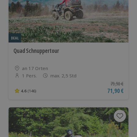
DEAL
Quad Schnuppertour
Standort
an 17 Orten
1 Pers.
max. 2,5 Std
Anzahl der Teilnehmer
Ursprünglicher
79,90 €
Aktueller Pre
71,90 €
4.6
(146)
4.6 von 5 Sternen basierend auf 146 Bewertungen