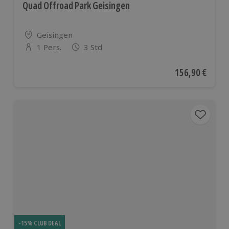
Quad Offroad Park Geisingen
Standort
Geisingen
1 Pers.
3 Std
Anzahl der Teilnehmer
Aktueller Preis
156,90 €
-15% CLUB DEAL