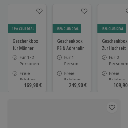
-15% CLUB DEAL
-15% CLUB DEAL
-15% CLUB DEAL
Geschenkbox
Geschenkbox
Geschenkbox
für Männer
PS & Adrenalin
Zur Hochzeit
Für 1-2
Für 1
Für 2
Personen
Person
Persone
Freie
Freie
Freie
Erlebnis-
Erlebnis-
Erlebnis-
Aktueller Preis
169,90 €
Aktueller Preis
249,90 €
Aktuell
109,90
Auswahl
Auswahl
Auswahl
an ca. 720
an ca. 380
an ca.
Orten
Orten
610 Orte