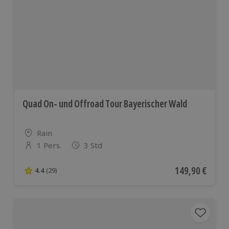
Quad On- und Offroad Tour Bayerischer Wald
Standort
Rain
1 Pers.
3 Std
Anzahl der Teilnehmer
Aktueller Preis
149,90 €
4.4
(29)
4.4 von 5 Sternen basierend auf 29 Bewertungen