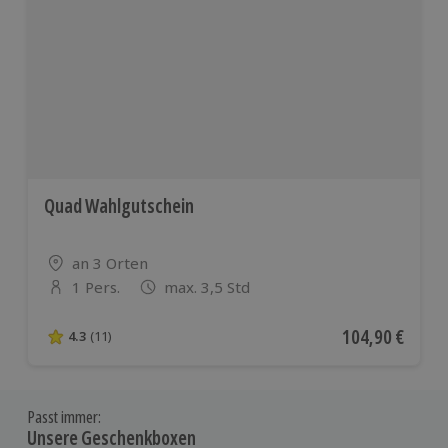
Quad Wahlgutschein
Standort
an 3 Orten
1 Pers.
max. 3,5 Std
Anzahl der Teilnehmer
Aktueller Preis
104,90 €
4.3
(11)
4.3 von 5 Sternen basierend auf 11 Bewertungen
Passt immer:
Unsere Geschenkboxen