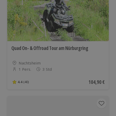
Quad On- & Offroad Tour am Nürburgring
Standort
Nachtsheim
1 Pers.
3 Std
Anzahl der Teilnehmer
Aktueller Preis
104,90 €
4.4
(40)
4.4 von 5 Sternen basierend auf 40 Bewertungen