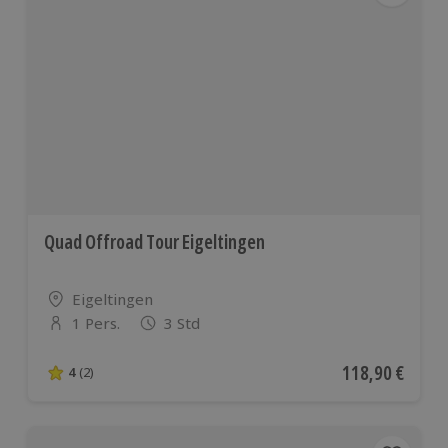
Quad Offroad Tour Eigeltingen
Standort
Eigeltingen
1 Pers.
3 Std
Anzahl der Teilnehmer
Aktueller Preis
118,90 €
4
(2)
4 von 5 Sternen basierend auf 2 Bewertungen