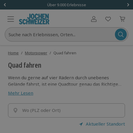
Über 9.000 Erlebnisse
Benutzerkonto
Suche nach Erlebnissen, Orten...
Home
/
Motorpower
/
Quad fahren
Quad fahren
Wenn du gerne auf vier Rädern durch unebenes
Gelände fährst, ist eine Quadtour genau das Richtige
für dich! Die wendigen Fahrzeuge meistern fast jedes
Mehr Lesen
Terrain und lassen dich mit Highspeed durchs
Gelände jagen oder entspannt über Straßen cruisen.
Im Onlineshop von Jochen Schweizer kannst du ganz
Wo (PLZ oder Ort)
einfach dein Quad-Erlebnis buchen!
Aktueller Standort