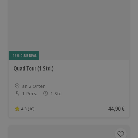
-15% CLUB DEAL
Quad Tour (1 Std.)
Standort
an 2 Orten
1 Pers.
1 Std
Anzahl der Teilnehmer
Aktueller Pre
44,90 €
4.3
(10)
4.3 von 5 Sternen basierend auf 10 Bewertungen