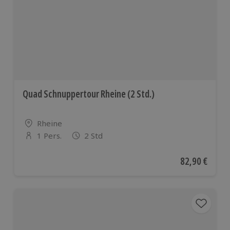
Quad Schnuppertour Rheine (2 Std.)
Standort
Rheine
1 Pers.
2 Std
Anzahl der Teilnehmer
Aktueller Pre
82,90 €