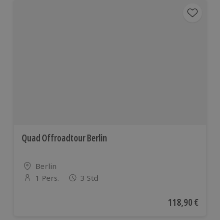
Quad Offroadtour Berlin
Standort
Berlin
1 Pers.
3 Std
Anzahl der Teilnehmer
Aktueller Preis
118,90 €